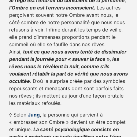
Si l’égo est l’endroit du conscient de la personne,
l’Ombre en est l’envers inconscient.
Les autres
perçoivent souvent notre Ombre avant nous, le
côté sombre de notre personnalité que nous nous
refusons à voir. Infime durant les temps de veille,
elle prend d’immenses proportions pendant le
sommeil où elle se faufile dans nos rêves.
Ainsi,
tout ce que nous avons tenté de dissimuler
pendant la journée pour « sauver la face », les
rêves nous le révèlent la nuit, comme s’ils
voulaient rétablir la part de vérité que nous avons
occultée
. D’où la surprise créée par des symboles
repoussants et menaçants dont sont parfois faits
nos rêves ; ils mettent au jour d’une façon brutale
les matériaux refoulés.
◊ Selon
Jung
,
la personne qui parvient à
« embrasser son Ombre » devient un être complet
et unique.
La santé psychologique consiste en
partie à maintenir un juste équilibre entre l’égo-