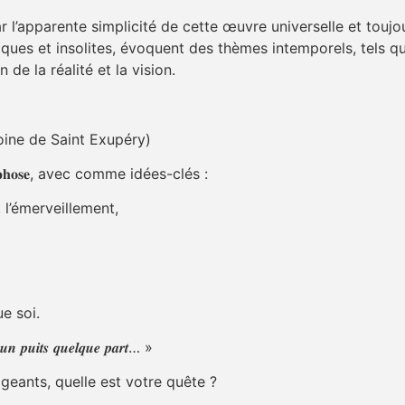
ar l’apparente simplicité de cette œuvre universelle et tou
iques et insolites, évoquent des thèmes intemporels, tels q
de la réalité et la vision.
 𝒚𝒆𝒖𝒙” (Antoine de Saint Exupéry)
𝐫𝐩𝐡𝐨𝐬𝐞, avec comme idées-clés :
 l’émerveillement,
e soi.
𝒆 𝒖𝒏 𝒑𝒖𝒊𝒕𝒔 𝒒𝒖𝒆𝒍𝒒𝒖𝒆 𝒑𝒂𝒓𝒕… »
geants, quelle est votre quête ?