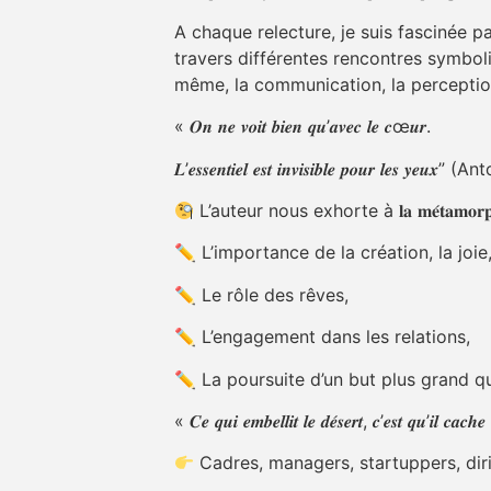
A chaque relecture, je suis fascinée p
travers différentes rencontres symbol
même, la communication, la perception 
« 𝑶𝒏 𝒏𝒆 𝒗𝒐𝒊𝒕 𝒃𝒊𝒆𝒏 𝒒𝒖’𝒂𝒗𝒆𝒄 𝒍𝒆 𝒄œ𝒖𝒓.
𝑳’𝒆𝒔𝒔𝒆𝒏𝒕𝒊𝒆𝒍 𝒆𝒔𝒕 𝒊𝒏𝒗𝒊𝒔𝒊𝒃𝒍𝒆 𝒑𝒐𝒖𝒓 𝒍𝒆𝒔
L’auteur nous exhorte à 𝐥𝐚 𝐦𝐞́𝐭𝐚𝐦𝐨
✏ L’importance de la création, la joie,
✏ Le rôle des rêves,
✏ L’engagement dans les relations,
✏ La poursuite d’un but plus grand qu
« 𝑪𝒆 𝒒𝒖𝒊 𝒆𝒎𝒃𝒆𝒍𝒍𝒊𝒕 𝒍𝒆 𝒅𝒆́𝒔𝒆𝒓𝒕, 𝒄’𝒆𝒔𝒕 𝒒𝒖’𝒊𝒍 𝒄𝒂𝒄
Cadres, managers, startuppers, diri