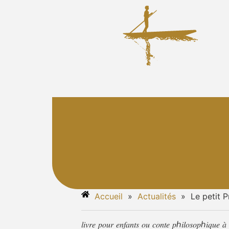
Accueil
»
Actualités
»
Le petit P
𝑙𝑖𝑣𝑟𝑒 𝑝𝑜𝑢𝑟 𝑒𝑛𝑓𝑎𝑛𝑡𝑠 𝑜𝑢 𝑐𝑜𝑛𝑡𝑒 𝑝ℎ𝑖𝑙𝑜𝑠𝑜𝑝ℎ𝑖𝑞𝑢𝑒 𝑎̀ 