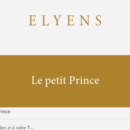
Le petit Prince
rince
𝑙𝑖𝑟𝑒 𝑒𝑡 𝑎̀ 𝑟𝑒𝑙𝑖𝑟𝑒 ?…