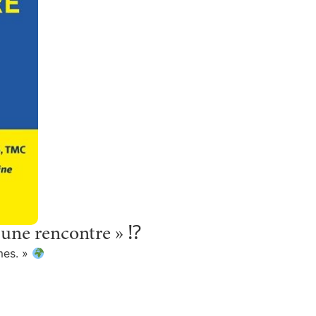
 une rencontre » ⁉
mes. »