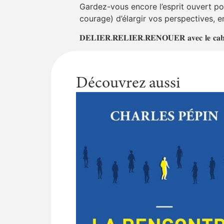
Gardez-vous encore l’esprit ouvert po
courage) d’élargir vos perspectives, 
𝐃𝐄𝐋𝐈𝐄𝐑.𝐑𝐄𝐋𝐈𝐄𝐑.𝐑𝐄𝐍𝐎𝐔𝐄𝐑 𝐚𝐯𝐞𝐜 𝐥𝐞 𝐜𝐚
Découvrez aussi