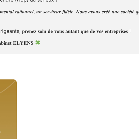
𝒆𝒏𝒕𝒂𝒍 𝒓𝒂𝒕𝒊𝒐𝒏𝒏𝒆𝒍, 𝒖𝒏 𝒔𝒆𝒓𝒗𝒊𝒕𝒆𝒖𝒓 𝒇𝒊𝒅𝒆̀𝒍𝒆. 𝑵𝒐𝒖𝒔 𝒂𝒗𝒐𝒏𝒔 𝒄𝒓𝒆́𝒆́ 𝒖𝒏𝒆 𝒔𝒐𝒄𝒊𝒆́𝒕𝒆́ 
𝐞𝐳 𝐬𝐨𝐢𝐧 𝐝𝐞 𝐯𝐨𝐮𝐬 𝐚𝐮𝐭𝐚𝐧𝐭 𝐪𝐮𝐞 𝐝𝐞 𝐯𝐨𝐬 𝐞𝐧𝐭𝐫𝐞𝐩𝐫𝐢𝐬𝐞𝐬 !
𝐛𝐢𝐧𝐞𝐭 𝐄𝐋𝐘𝐄𝐍𝐒