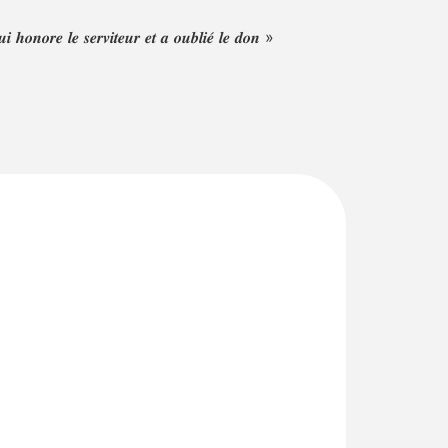
𝒖𝒊 𝒉𝒐𝒏𝒐𝒓𝒆 𝒍𝒆 𝒔𝒆𝒓𝒗𝒊𝒕𝒆𝒖𝒓 𝒆𝒕 𝒂 𝒐𝒖𝒃𝒍𝒊𝒆́ 𝒍𝒆 𝒅𝒐𝒏 »