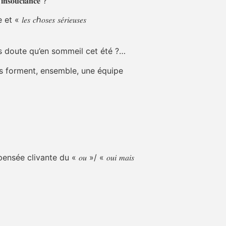
𝐮𝐜𝐢𝐚𝐧𝐜𝐞 ?
𝑠𝑒𝑠 𝑠𝑒́𝑟𝑖𝑒𝑢𝑠𝑒𝑠
ans doute qu’en sommeil cet été ?…
is forment, ensemble, une équipe
clivante du « 𝑜𝑢 »/ « 𝑜𝑢𝑖 𝑚𝑎𝑖𝑠