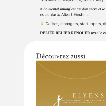
« 𝑳𝒆 𝒎𝒆𝒏𝒕𝒂𝒍 𝒊𝒏𝒕𝒖𝒊𝒕𝒊𝒇 𝒆𝒔𝒕 𝒖𝒏 𝒅𝒐𝒏 𝒔𝒂𝒄𝒓𝒆́ 𝒆𝒕 𝒍𝒆 
nous alerte Albert Einstein.
Cadres, managers, startuppers, dirigeants, 𝐩𝐫𝐞𝐧
𝐃𝐄𝐋𝐈𝐄𝐑.𝐑𝐄𝐋𝐈𝐄𝐑.𝐑𝐄𝐍𝐎𝐔𝐄𝐑 𝐚𝐯𝐞𝐜 𝐥𝐞 𝐜
Découvrez aussi