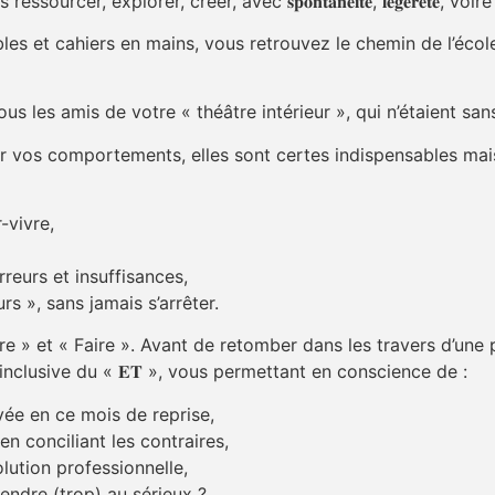
xplorer, créer, avec 𝐬𝐩𝐨𝐧𝐭𝐚𝐧𝐞́𝐢𝐭𝐞́, 𝐥𝐞́𝐠𝐞̀𝐫𝐞𝐭𝐞́, voire 𝐢𝐧𝐬
cahiers en mains, vous retrouvez le chemin de l’école et « 𝑙𝑒𝑠 𝑐ℎ
us les amis de votre « théâtre intérieur », qui n’étaient s
sur vos comportements, elles sont certes indispensables ma
oir-vivre,
s, erreurs et insuffisances,
toujours », sans jamais s’arrêter.
» et « Faire ». Avant de retomber dans les travers d’une pensée 
a posture inclusive du « 𝐄𝐓 », vous permettant en conscience de :
vée en ce mois de reprise,
en conciliant les contraires,
lution professionnelle,
endre (trop) au sérieux ?