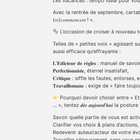
Les vacances : tempo idéal pour vous ressourcer, e
Avec la rentrée de septembre, cartables et 
(𝑟𝑒)𝑐𝑜𝑚𝑚𝑒𝑛𝑐𝑒𝑛𝑡 ! ».
L’occasion de croiser à nouveau to
Telles de « petites voix » agissant 
aussi efficace qu’effrayante :
𝐋’𝐄𝐝𝐢𝐜𝐭𝐞𝐮𝐫 𝐝𝐞 𝐫𝐞̀𝐠𝐥𝐞𝐬 : manuel de sav
𝐏𝐞𝐫𝐟𝐞𝐜𝐭𝐢𝐨𝐧𝐧𝐢𝐬𝐭𝐞, éternel insatisfait,
𝐂𝐫𝐢𝐭𝐢𝐪𝐮𝐞 : siffle les fautes, entorse
𝐓𝐫𝐚𝐯𝐚𝐢𝐥𝐥𝐨𝐦𝐚𝐧𝐞 : exige de « faire 
Pourquoi devoir choisir entre « Etre 
… », tentez 𝒅𝒆̀𝒔 𝒂𝒖𝒋𝒐𝒖𝒓𝒅’𝒉𝒖𝒊 l
Savoir quelle partie de vous est acti
Clarifier vos choix & plans d’actions, 
Redevenir auteur/acteur de votre évo
Travailler sérieusement, sans vous pr