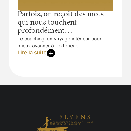
commenc
vulnérab
Parfois, on reçoit des mots
conviend
qui nous touchent
l’histoi
profondément…
observé
Lire la
Le coaching, un voyage intérieur pour
mieux avancer à l'extérieur.
Lire la suite