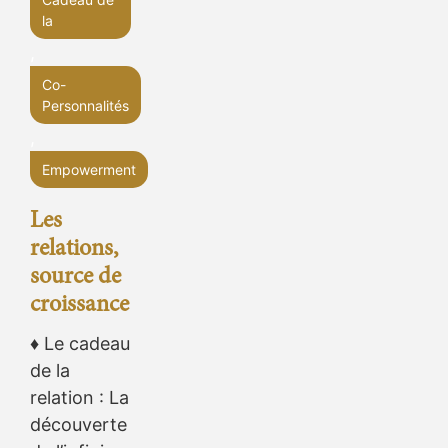
la
,
Co-
Personnalités
,
Empowerment
Les
relations,
source de
croissance
♦ Le cadeau
de la
relation : La
découverte