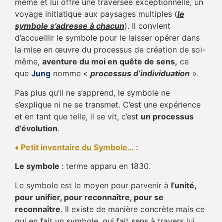
même et lui offre une traversée exceptionnelle, un
voyage initiatique aux paysages multiples (
le
symbole s’adresse à chacun
). Il convient
d’accueillir le symbole pour le laisser opérer dans
la mise en œuvre du processus de création de soi-
même,
aventure du moi en quête de sens,
ce
que
Jung
nomme «
processus d’individuation
».
Pas plus qu’il ne s’apprend, le symbole ne
s’explique ni ne se transmet. C’est une expérience
et en tant que telle, il se vit, c’est
un processus
d’évolution
.
♦
Petit inventaire du Symbole…
:
Le symbole
: terme apparu en 1830.
Le symbole est le moyen pour parvenir à
l’unité,
pour unifier, pour reconnaître, pour se
reconnaître
. Il existe de manière concrète mais ce
qui en fait un symbole, qui fait sens à travers lui